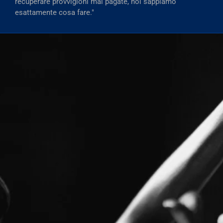
recuperare provvigioni mai pagate, noi sappiamo
esattamente cosa fare."